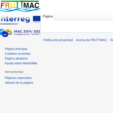
Página
Ir
Ir
a
a
Política de privacidad
Acerca de FRUTTMAC
D
la
la
navegación
búsqueda
Página principal
Cambios recientes
Página aleatoria
Ayuda sobre MediaWiki
Herramientas
Páginas especiales
Valores de la página