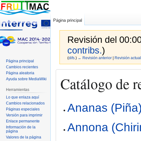
Página principal
Revisión del 00:0
contribs.
)
(
difs.
)
← Revisión anterior
|
Revisión actual
Página principal
Cambios recientes
Ir
Ir
Página aleatoria
Catálogo de r
Ayuda sobre MediaWiki
a
a
la
la
Herramientas
navegación
búsqueda
Lo que enlaza aquí
Cambios relacionados
Ananas (Piña
Páginas especiales
Versión para imprimir
Enlace permanente
Annona (Chir
Información de la
página
Valores de la página