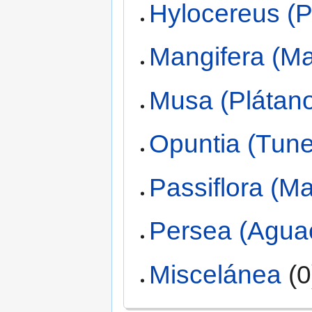
Hylocereus (P
Mangifera (M
Musa (Plátan
Opuntia (Tune
Passiflora (M
Persea (Agua
Miscelánea
(0