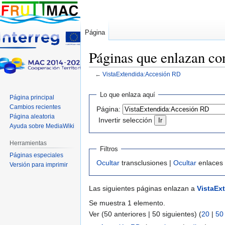
Página
Páginas que enlazan c
←
VistaExtendida:Accesión RD
Ir
Ir
Lo que enlaza aquí
Página principal
a
a
Cambios recientes
Página:
la
la
Página aleatoria
Invertir selección
navegación
búsqueda
Ayuda sobre MediaWiki
Herramientas
Filtros
Páginas especiales
Ocultar
transclusiones |
Ocultar
enlaces
Versión para imprimir
Las siguientes páginas enlazan a
VistaEx
Se muestra 1 elemento.
Ver (50 anteriores | 50 siguientes) (
20
|
50