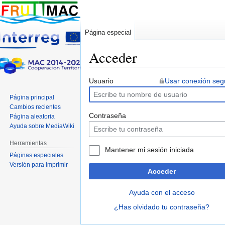
Página especial
Acceder
Ir
Ir
Usuario
Usar conexión seg
a
a
Página principal
la
la
Cambios recientes
navegación
búsqueda
Contraseña
Página aleatoria
Ayuda sobre MediaWiki
Herramientas
Mantener mi sesión iniciada
Páginas especiales
Versión para imprimir
Acceder
Ayuda con el acceso
¿Has olvidado tu contraseña?